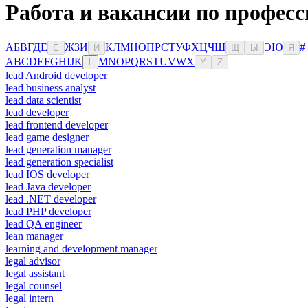
Работа и вакансии по професс
А
Б
В
Г
Д
Е
Ж
З
И
К
Л
М
Н
О
П
Р
С
Т
У
Ф
Х
Ц
Ч
Ш
Э
Ю
#
Ё
Й
Щ
Ы
Я
A
B
C
D
E
F
G
H
I
J
K
M
N
O
P
Q
R
S
T
U
V
W
X
L
Y
Z
lead Android developer
lead business analyst
lead data scientist
lead developer
lead frontend developer
lead game designer
lead generation manager
lead generation specialist
lead IOS developer
lead Java developer
lead .NET developer
lead PHP developer
lead QA engineer
lean manager
learning and development manager
legal advisor
legal assistant
legal counsel
legal intern